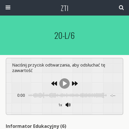
ZTI
20-L/6
Naciśnij przycisk odtwarzania, aby odsłuchać tę
zawartość
0:00
-:--
1x
Powered By
GSpeech
Informator Edukacyjny (6)