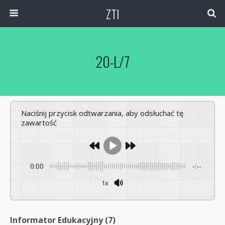
ZTI
20-L/7
Naciśnij przycisk odtwarzania, aby odsłuchać tę
zawartość
0:00
-:--
1x
Powered By
GSpeech
Informator Edukacyjny (7)