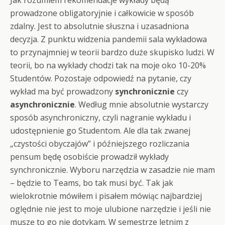
Jak rozumiem rekomendacje wykłady będą
prowadzone obligatoryjnie i całkowicie w sposób
zdalny. Jest to absolutnie słuszna i uzasadniona
decyzja. Z punktu widzenia pandemii sala wykładowa
to przynajmniej w teorii bardzo duże skupisko ludzi. W
teorii, bo na wykłady chodzi tak na moje oko 10-20%
Studentów. Pozostaje odpowiedź na pytanie, czy
wykład ma być prowadzony
synchronicznie
czy
asynchronicznie
. Według mnie absolutnie wystarczy
sposób asynchroniczny, czyli nagranie wykładu i
udostępnienie go Studentom. Ale dla tak zwanej
„czystości obyczajów” i późniejszego rozliczania
pensum będę osobiście prowadził wykłady
synchronicznie. Wyboru narzędzia w zasadzie nie mam
– będzie to Teams, bo tak musi być. Tak jak
wielokrotnie mówiłem i pisałem mówiąc najbardziej
oględnie nie jest to moje ulubione narzędzie i jeśli nie
muszę to go nie dotykam. W semestrze letnim z