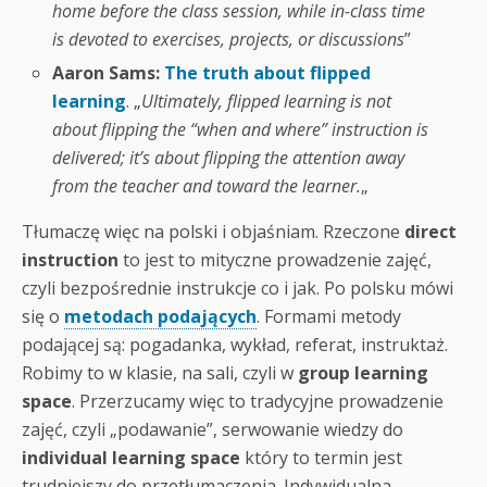
home before the class session, while in-class time
is devoted to exercises, projects, or discussions
”
Aaron Sams:
The truth about flipped
learning
. „
Ultimately, flipped learning is not
about flipping the “when and where” instruction is
delivered; it’s about flipping the attention away
from the teacher and toward the learner.
„
Tłumaczę więc na polski i objaśniam. Rzeczone
direct
instruction
to jest to mityczne prowadzenie zajęć,
czyli bezpośrednie instrukcje co i jak. Po polsku mówi
się o
metodach podających
. Formami metody
podającej są: pogadanka, wykład, referat, instruktaż.
Robimy to w klasie, na sali, czyli w
group learning
space
. Przerzucamy więc to tradycyjne prowadzenie
zajęć, czyli „podawanie”, serwowanie wiedzy do
individual learning space
który to termin jest
trudniejszy do przetłumaczenia. Indywidualna