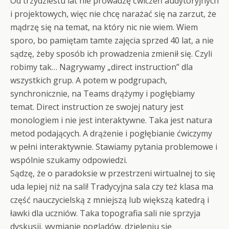
Od trzydziestu lat nie prowadzę ćwiczeń audytoryjnych
i projektowych, więc nie chcę narażać się na zarzut, że
mądrzę się na temat, na który nic nie wiem. Wiem
sporo, bo pamiętam tamte zajęcia sprzed 40 lat, a nie
sądzę, żeby sposób ich prowadzenia zmienił się. Czyli
robimy tak… Nagrywamy „direct instruction” dla
wszystkich grup. A potem w podgrupach,
synchronicznie, na Teams drążymy i pogłębiamy
temat. Direct instruction ze swojej natury jest
monologiem i nie jest interaktywne. Taka jest natura
metod podających. A drążenie i pogłębianie ćwiczymy
w pełni interaktywnie. Stawiamy pytania problemowe i
wspólnie szukamy odpowiedzi.
Sądzę, że o paradoksie w przestrzeni wirtualnej to się
uda lepiej niż na sali! Tradycyjna sala czy też klasa ma
część nauczycielską z mniejszą lub większą katedrą i
ławki dla uczniów. Taka topografia sali nie sprzyja
dyskusji, wymianie poglądów, dzieleniu się