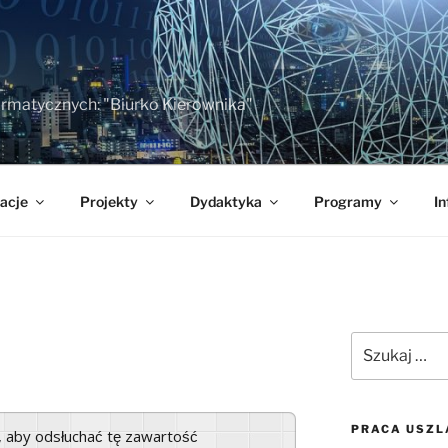
formatycznych: "Biurko Kierownika"
acje
Projekty
Dydaktyka
Programy
In
Szukaj:
PRACA USZL
a, aby odsłuchać tę zawartość