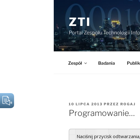
Przejdź
do
ZTI
treści
Portal Zespołu Technologii In
Zespół
Badania
Publik
OPUBLIKOWANE
10 LIPCA 2013
PRZEZ
ROGAJ
W
Programowanie…
Naciśnij przycisk odtwarzani