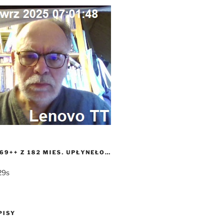
69++ Z 182 MIES. UPŁYNEŁO…
30s
PISY