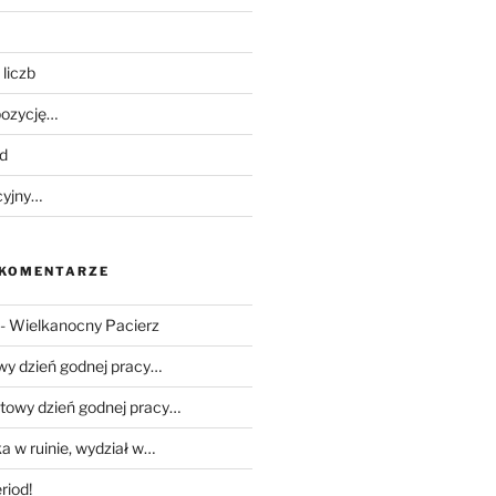
liczb
ozycję…
d
cyjny…
 KOMENTARZE
-
Wielkanocny Pacierz
wy dzień godnej pracy…
towy dzień godnej pracy…
a w ruinie, wydział w…
riod!