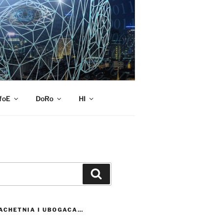
foE
DoRo
HI
Szukaj
ACHETNIA I UBOGACA…