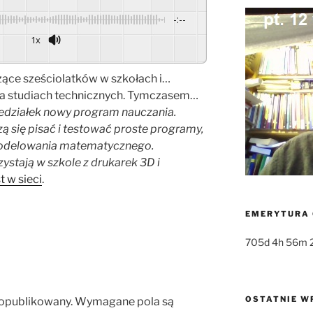
-:--
1x
Powered By
GSpeech
czące sześciolatków w szkołach i…
na studiach technicznych. Tymczasem…
edziałek nowy program nauczania.
zą się pisać i testować proste programy,
 modelowania matematycznego.
zystają w szkole z drukarek 3D i
t w sieci
.
EMERYTURA 
705d 4h 56m 
OSTATNIE W
 opublikowany.
Wymagane pola są