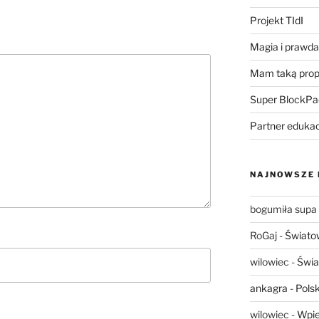
Projekt TIdI
Magia i prawda 
Mam taką prop
Super BlockPa
Partner eduka
NAJNOWSZE
bogumiła supa
RoGaj
-
Świato
wilowiec
-
Świa
ankagra
-
Polsk
wilowiec
-
Wpie