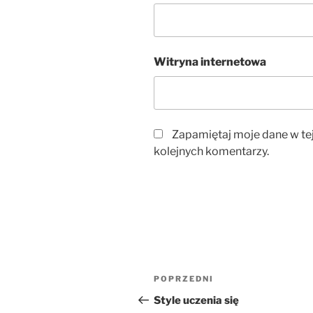
Witryna internetowa
Zapamiętaj moje dane w te
kolejnych komentarzy.
Nawigacja
Poprzedni
POPRZEDNI
wpisu
wpis
Style uczenia się