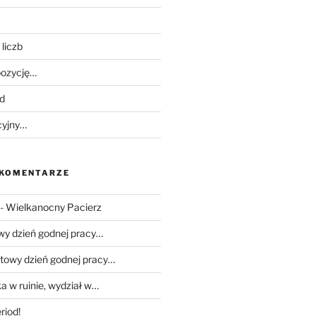
liczb
ozycję…
d
cyjny…
 KOMENTARZE
-
Wielkanocny Pacierz
wy dzień godnej pracy…
towy dzień godnej pracy…
a w ruinie, wydział w…
riod!