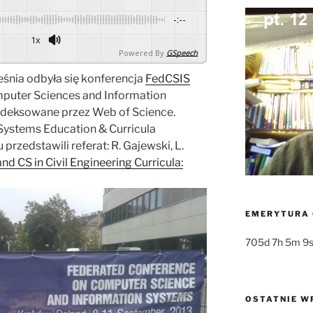
-:--
1x
Powered By
GSpeech
śnia odbyła się konferencja
FedCSIS
puter Sciences and Information
 indeksowane przez Web of Science.
Systems Education & Curricula
rzedstawili referat: R. Gajewski, L.
and CS in Civil Engineering Curricula:
EMERYTURA 
705d 7h 5m 1
OSTATNIE W