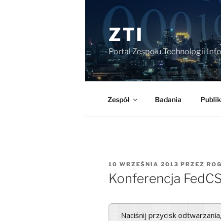
Przejdź
do
ZTI
treści
Portal Zespołu Technologii In
Zespół
Badania
Publik
OPUBLIKOWANE
10 WRZEŚNIA 2013
PRZEZ
RO
W
Konferencja FedCS
Naciśnij przycisk odtwarzani