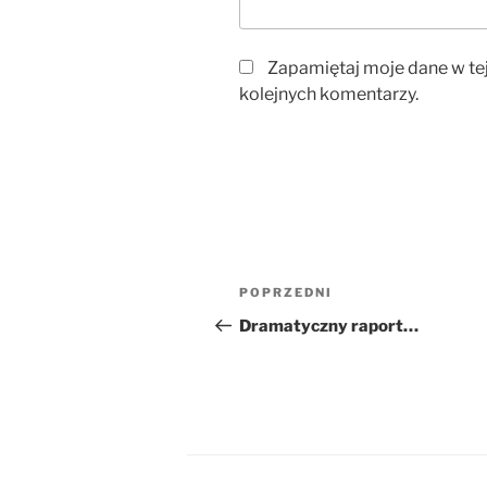
Zapamiętaj moje dane w te
kolejnych komentarzy.
Nawigacja
Poprzedni
POPRZEDNI
wpisu
wpis
Dramatyczny raport…