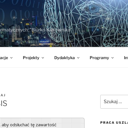
formatycznych: "Biurko Kierownika"
acje
Projekty
Dydaktyka
Programy
In
GAJ
Szukaj:
IS
PRACA USZL
a, aby odsłuchać tę zawartość