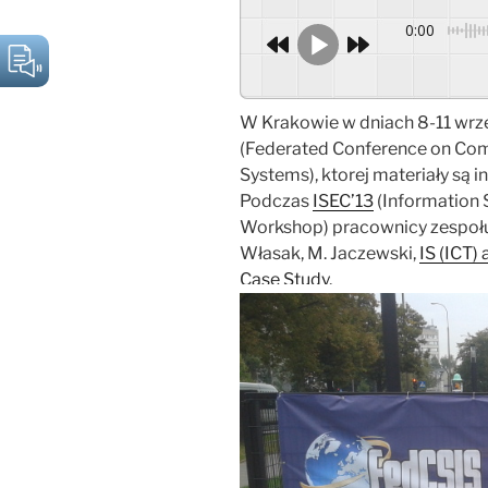
0:00
W Krakowie w dniach 8-11 wrze
(Federated Conference on Com
Systems), ktorej materiały są
Podczas
ISEC’13
(Information 
Workshop) pracownicy zespołu p
Własak, M. Jaczewski,
IS (ICT) 
Case Study
.