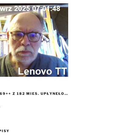
69++ Z 182 MIES. UPŁYNEŁO…
0s
PISY