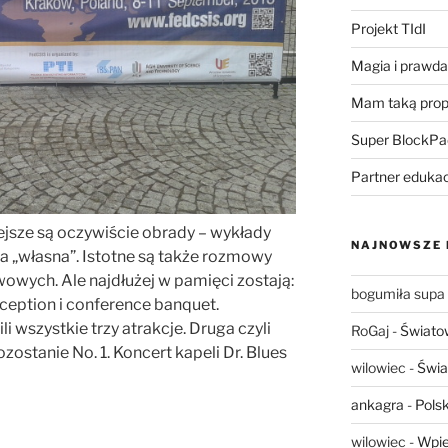
Projekt TIdI
Magia i prawda 
Mam taką prop
Super BlockPa
Partner eduka
ejsze są oczywiście obrady – wykłady
NAJNOWSZE
 ta „własna”. Istotne są także rozmowy
wych. Ale najdłużej w pamięci zostają:
bogumiła supa
ception i conference banquet.
 wszystkie trzy atrakcje. Druga czyli
RoGaj
-
Świato
ostanie No. 1. Koncert kapeli Dr. Blues
wilowiec
-
Świa
ankagra
-
Polsk
wilowiec
-
Wpie