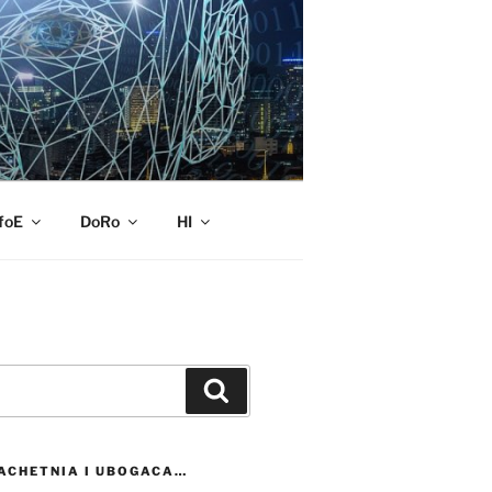
foE
DoRo
HI
Szukaj
ACHETNIA I UBOGACA…