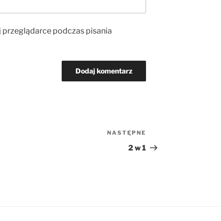
j przeglądarce podczas pisania
NASTĘPNE
Następny
wpis
2 w 1