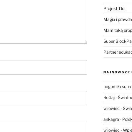
Projekt TIdI
Magia i prawda 
Mam taką prop
Super BlockPa
Partner eduka
NAJNOWSZE
bogumiła supa
RoGaj
-
Świato
wilowiec
-
Świa
ankagra
-
Polsk
wilowiec
-
Wpie