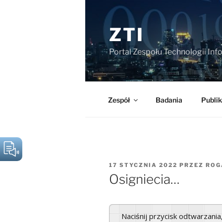
Przejdź
do
ZTI
treści
Portal Zespołu Technologii In
Zespół
Badania
Publik
OPUBLIKOWANE
17 STYCZNIA 2022
PRZEZ
ROG
W
Osigniecia…
Naciśnij przycisk odtwarzani