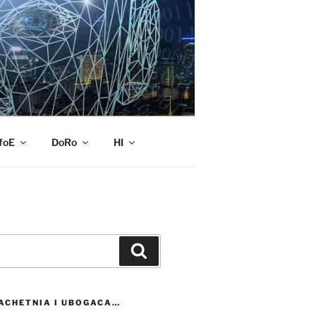
foE
DoRo
HI
Szukaj
ACHETNIA I UBOGACA…