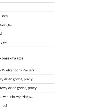
liczb
ozycję…
d
cyjny…
 KOMENTARZE
-
Wielkanocny Pacierz
wy dzień godnej pracy…
towy dzień godnej pracy…
a w ruinie, wydział w…
riod!