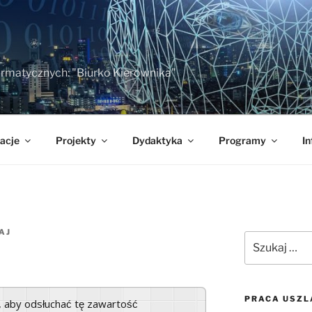
formatycznych: "Biurko Kierownika"
acje
Projekty
Dydaktyka
Programy
In
AJ
Szukaj:
PRACA USZL
a, aby odsłuchać tę zawartość