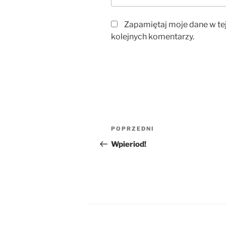
Zapamiętaj moje dane w te
kolejnych komentarzy.
Nawigacja
Poprzedni
POPRZEDNI
wpisu
wpis
Wpieriod!