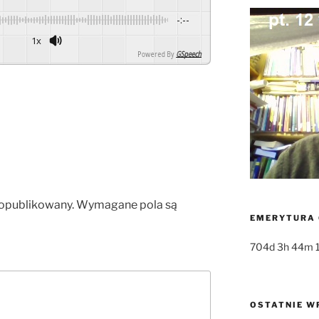
-:--
1x
Powered By
GSpeech
 opublikowany.
Wymagane pola są
EMERYTURA 
704d 3h 44m 
OSTATNIE W