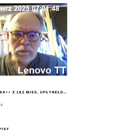
69++ Z 182 MIES. UPŁYNEŁO…
1s
PISY