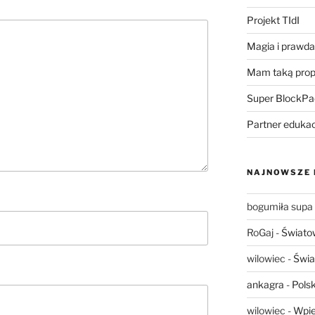
Projekt TIdI
Magia i prawda 
Mam taką prop
Super BlockPa
Partner eduka
NAJNOWSZE
bogumiła supa
RoGaj
-
Świato
wilowiec
-
Świa
ankagra
-
Polsk
wilowiec
-
Wpie