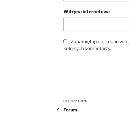
Witryna internetowa
Zapamiętaj moje dane w te
kolejnych komentarzy.
Nawigacja
Poprzedni
POPRZEDNI
wpisu
wpis
Forum