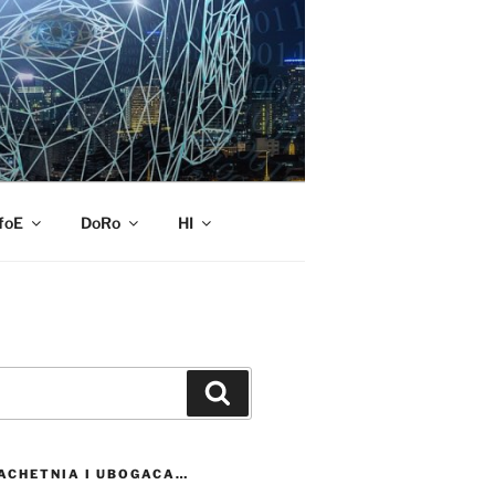
foE
DoRo
HI
Szukaj
ACHETNIA I UBOGACA…