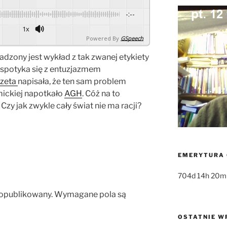
-:--
1x
Powered By
GSpeech
zony jest wykład z tak zwanej etykiety
e spotyka się z entuzjazmem
zeta
napisała, że ten sam problem
mickiej napotkało
AGH
. Cóż na to
 Czy jak zwykle cały świat nie ma racji?
EMERYTURA 
704d 14h 20m
 opublikowany.
Wymagane pola są
OSTATNIE W