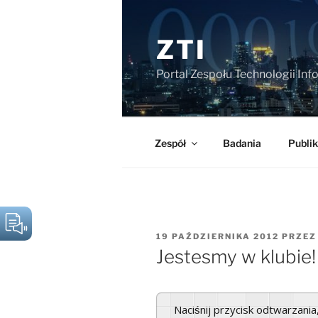
Przejdź
do
ZTI
treści
Portal Zespołu Technologii In
Zespół
Badania
Publik
OPUBLIKOWANE
19 PAŹDZIERNIKA 2012
PRZE
W
Jestesmy w klubie!
Naciśnij przycisk odtwarzani