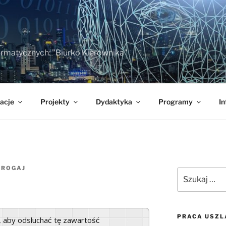
formatycznych: "Biurko Kierownika"
acje
Projekty
Dydaktyka
Programy
In
Z
ROGAJ
Szukaj:
PRACA USZL
a, aby odsłuchać tę zawartość