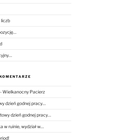
liczb
ozycję…
d
cyjny…
 KOMENTARZE
-
Wielkanocny Pacierz
wy dzień godnej pracy…
towy dzień godnej pracy…
a w ruinie, wydział w…
riod!