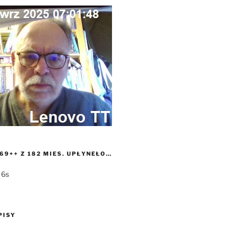
69++ Z 182 MIES. UPŁYNEŁO…
 7s
PISY