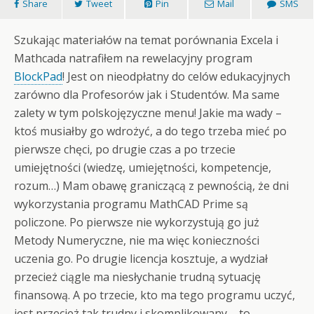
Share
Tweet
Pin
Mail
SMS
Szukając materiałów na temat porównania Excela i
Mathcada natrafiłem na rewelacyjny program
BlockPad
! Jest on nieodpłatny do celów edukacyjnych
zarówno dla Profesorów jak i Studentów. Ma same
zalety w tym polskojęzyczne menu! Jakie ma wady –
ktoś musiałby go wdrożyć, a do tego trzeba mieć po
pierwsze chęci, po drugie czas a po trzecie
umiejętności (wiedzę, umiejętności, kompetencje,
rozum…) Mam obawę graniczącą z pewnością, że dni
wykorzystania programu MathCAD Prime są
policzone. Po pierwsze nie wykorzystują go już
Metody Numeryczne, nie ma więc konieczności
uczenia go. Po drugie licencja kosztuje, a wydział
przecież ciągle ma niesłychanie trudną sytuację
finansową. A po trzecie, kto ma tego programu uczyć,
jest przecież tak trudny i skomplikowany – to