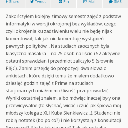
Share
Tweet
Pin
Mail
SMS
Zakończyłem kolejny zimowy semestr zajęć z podstaw
informatyki w wersji okrojonej bez wykładów, czego
czyli okrojenia ku zadziwieniu wielu nie będę nijak
komentował, tak jak nie komentuję wystąpień
pewnych polityków… Na studiach zaocznych była
klasyczna masakra – na 75 osób na liście i 52 aktywne
ostatni sprawdzian i przedmiot zaliczyło 5 (słownie
PIĘĆ). Zanim przejdę do propozycji dwa słowa o
ankietach, które dzięki temu że miałem dodatkowo
dziesięć godzin zajęć z Prime na studiach
stacjonarnych miałem możliwość przeprowadzić.
Wyniki ostatniej znałem, albo mówiąc inaczej były ona
przewidywalne (to słychać, widać i czuć jak śpiewa mój
młodszy kolega z XLI Kuba Sienkiewicz…). Studenci nie
robią notatek (bo po co?) i nie korzystają z konsultacji
(bo po co?). No to jak się uczą? Tak jak potrafią,